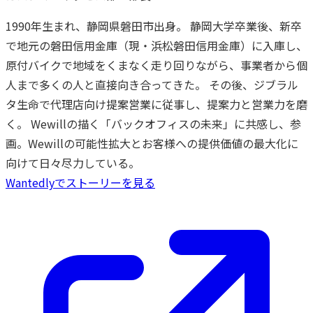
1990年生まれ、静岡県磐田市出身。 静岡大学卒業後、新卒
で地元の磐田信用金庫（現・浜松磐田信用金庫）に入庫し、
原付バイクで地域をくまなく走り回りながら、事業者から個
人まで多くの人と直接向き合ってきた。 その後、ジブラル
タ生命で代理店向け提案営業に従事し、提案力と営業力を磨
く。 Wewillの描く「バックオフィスの未来」に共感し、参
画。Wewillの可能性拡大とお客様への提供価値の最大化に
向けて日々尽力している。
Wantedlyでストーリーを見る