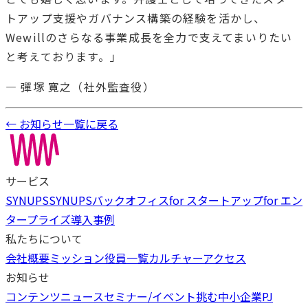
トアップ支援やガバナンス構築の経験を活かし、
Wewillのさらなる事業成長を全力で支えてまいりたい
と考えております。」
― 彈塚 寛之（社外監査役）
← お知らせ一覧に戻る
サービス
SYNUPS
SYNUPSバックオフィス
for スタートアップ
for エン
タープライズ
導入事例
私たちについて
会社概要
ミッション
役員一覧
カルチャー
アクセス
お知らせ
コンテンツ
ニュース
セミナー/イベント
挑む中小企業PJ