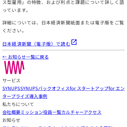
ス型雇用」の特徴、および利点と課題について詳しく語
っています。
詳細については、日本経済新聞紙面または電子版をご覧
ください。
open_in_new
日本経済新聞（電子版）で読む
← お知らせ一覧に戻る
サービス
SYNUPS
SYNUPSバックオフィス
for スタートアップ
for エン
タープライズ
導入事例
私たちについて
会社概要
ミッション
役員一覧
カルチャー
アクセス
お知らせ